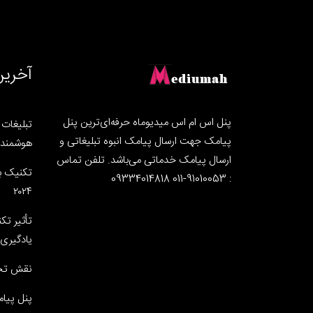
آخرین
پنل اس ام اس میدیوماه حرفه‌ای‌ترین پنل
تبلیغات ه
پیامک جهت ارسال پیامک انبوه تبلیغاتی و
هوشمند ب
ارسال پیامک خدماتی می‌باشد. تلفن تماس
تکنیک ب
: 91010053-011 09334014818
۲۰۲۴
تأثیر تک
یادگیری 
نقش تحو
پنل پیام