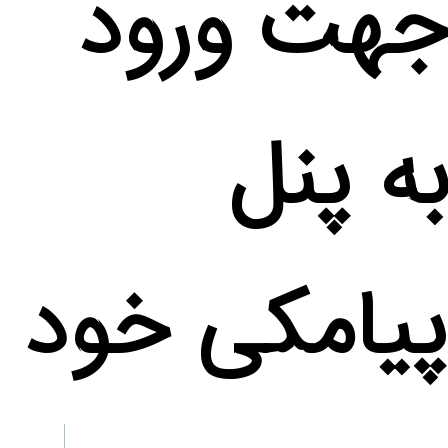
جهت ورود
به پنل
پیامکی خود