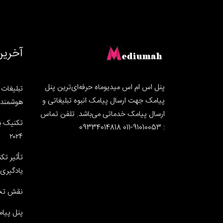
آخرین
پنل اس ام اس میدیوماه حرفه‌ای‌ترین پنل
تبلیغات ه
پیامک جهت ارسال پیامک انبوه تبلیغاتی و
هوشمند ب
ارسال پیامک خدماتی می‌باشد. تلفن تماس
تکنیک ب
: 91010053-011 09334014818
۲۰۲۴
تأثیر تک
یادگیری 
نقش تحو
پنل پیام