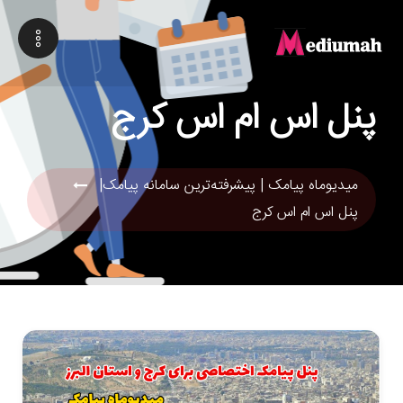
پنل اس ام اس کرج
میدیوماه پیامک | پیشرفته‌ترین سامانه پیامک|
پنل اس ام اس کرج