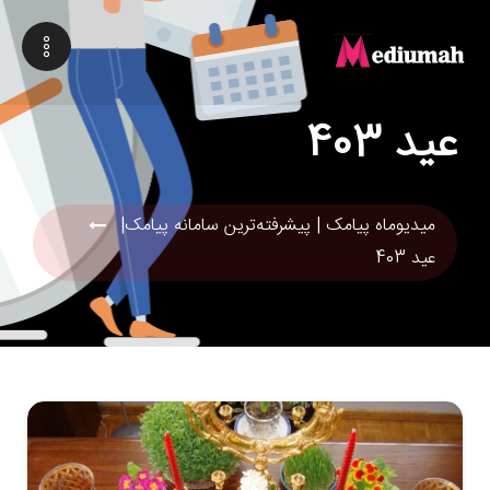
عید 403
میدیوماه پیامک | پیشرفته‌ترین سامانه پیامک|
عید 403