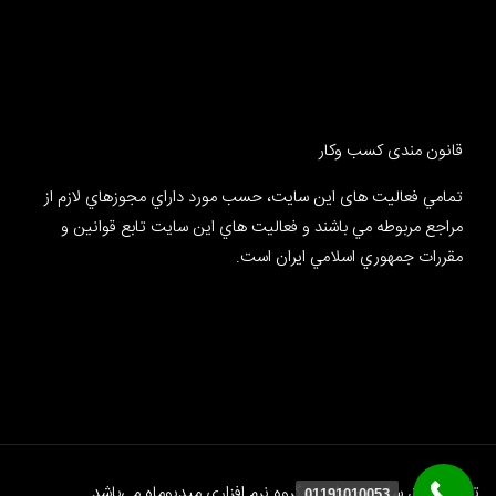
قانون مندی کسب وکار
تمامي فعالیت های این سایت، حسب مورد داراي مجوزهاي لازم از
مراجع مربوطه مي باشند و فعاليت هاي اين سايت تابع قوانين و
مقررات جمهوري اسلامي ايران است.
تمام حقوق سایت متعلق به گروه نرم افزاری
میدیوماه
می‌باشد
01191010053