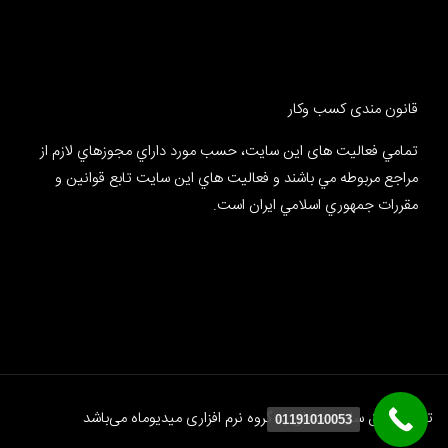
قانون مندی کسب وکار
تمامي فعالیت های این سایت، حسب مورد داراي مجوزهاي لازم از
مراجع مربوطه مي باشند و فعاليت هاي اين سايت تابع قوانين و
مقررات جمهوري اسلامي ايران است.
تمام حقوق سایت متعلق به گروه نرم افزاری
میدیوماه
می‌باشد
01191010053