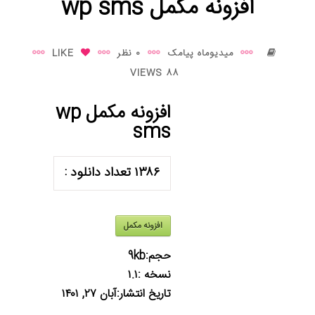
افزونه مکمل wp sms
میدیوماه پیامک
0 نظر
LIKE
88 VIEWS
افزونه مکمل wp
sms
۱۳۸۶
تعداد دانلود :
افزونه مکمل
حجم:
9kb
نسخه :
۱.۱
تاریخ انتشار:
آبان ۲۷, ۱۴۰۱