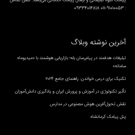
پیامک انبوه تبلیغاتی و ارسال پیامک خدماتی می‌باشد. تلفن تماس
: 91010053-011 09334014818
آخرین نوشته وبلاگ
تبلیغات هدفمند در پیام‌رسان بله؛ بازاریابی هوشمند با «میدیوماه
سامانه»
تکنیک برای درس خواندن: راهنمای جامع ۲۰۲۴
تأثیر تکنولوژی در آموزش و پرورش ایران و یادگیری دانش‌آموزان
نقش تحول‌آفرین هوش مصنوعی در مدارس
پنل پیامک کرمانشاه