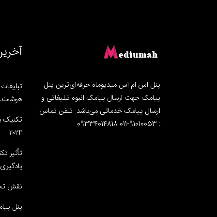
آخرین
پنل اس ام اس میدیوماه حرفه‌ای‌ترین پنل
تبلیغات ه
پیامک جهت ارسال پیامک انبوه تبلیغاتی و
هوشمند ب
ارسال پیامک خدماتی می‌باشد. تلفن تماس
تکنیک ب
: 91010053-011 09334014818
۲۰۲۴
تأثیر تک
یادگیری 
نقش تحو
پنل پیام