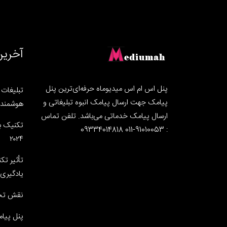
آخرین
پنل اس ام اس میدیوماه حرفه‌ای‌ترین پنل
تبلیغات ه
پیامک جهت ارسال پیامک انبوه تبلیغاتی و
هوشمند ب
ارسال پیامک خدماتی می‌باشد. تلفن تماس
تکنیک ب
: 91010053-011 09334014818
۲۰۲۴
تأثیر تک
یادگیری 
نقش تحو
پنل پیام